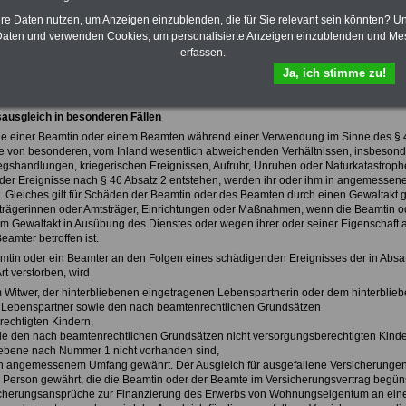
Frauen im öffentlichen Dienst
>>>mehr Informationen
hre Daten nutzen, um Anzeigen einzublenden, die für Sie relevant sein könnten? U
aten und verwenden Cookies, um personalisierte Anzeigen einzublenden und Me
erfassen.
t des Brandenburgischen Beamtenversorgungsgesetes
Ja, ich stimme zu!
rgisches Beamtenversorgungsgesetz (BbgBeamtVG):
usgleich in besonderen Fällen
ie einer Beamtin oder einem Beamten während einer Verwendung im Sinne des § 
ge von besonderen, vom Inland wesentlich abweichenden Verhältnissen, insbeson
iegshandlungen, kriegerischen Ereignissen, Aufruhr, Unruhen oder Naturkatastrop
 der Ereignisse nach § 46 Absatz 2 entstehen, werden ihr oder ihm in angemesse
. Gleiches gilt für Schäden der Beamtin oder des Beamten durch einen Gewaltakt 
strägerinnen oder Amtsträger, Einrichtungen oder Maßnahmen, wenn die Beamtin o
 Gewaltakt in Ausübung des Dienstes oder wegen ihrer oder seiner Eigenschaft a
amter betroffen ist.
eamtin oder ein Beamter an den Folgen eines schädigenden Ereignisses der in Absa
t verstorben, wird
 Witwer, der hinterbliebenen eingetragenen Lebenspartnerin oder dem hinterblie
 Lebenspartner sowie den nach beamtenrechtlichen Grundsätzen
echtigten Kindern,
ie den nach beamtenrechtlichen Grundsätzen nicht versorgungsberechtigten Kinde
ebene nach Nummer 1 nicht vorhanden sind,
in angemessenem Umfang gewährt. Der Ausgleich für ausgefallene Versicherungen
n Person gewährt, die die Beamtin oder der Beamte im Versicherungsvertrag begüns
sicherungsansprüche zur Finanzierung des Erwerbs von Wohnungseigentum an ein