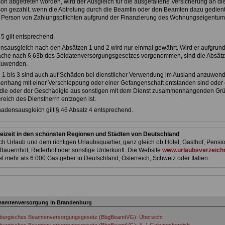
rson abgetreten worden, wird der Ausgleich für die ausgefallene Versicherung an di
rson gezahlt, wenn die Abtretung durch die Beamtin oder den Beamten dazu gedient
e Person von Zahlungspflichten aufgrund der Finanzierung des Wohnungseigentum
 5 gilt entsprechend.
nsausgleich nach den Absätzen 1 und 2 wird nur einmal gewährt. Wird er aufgrun
ache nach § 63b des Soldatenversorgungsgesetzes vorgenommen, sind die Absätz
nzuwenden.
e 1 bis 3 sind auch auf Schäden bei dienstlicher Verwendung im Ausland anzuwen
nhang mit einer Verschleppung oder einer Gefangenschaft entstanden sind oder 
 die oder der Geschädigte aus sonstigen mit dem Dienst zusammenhängenden Gr
reich des Dienstherrn entzogen ist.
hadensausgleich gilt § 46 Absatz 4 entsprechend.
eizeit in den schönsten Regionen und Städten von Deutschland
h Urlaub und dem richtigen Urlaubsquartier, ganz gleich ob Hotel, Gasthof, Pensio
Bauernhof, Reiterhof oder sonstige Unterkunft. Die Website
www.urlaubsverzeichn
et mehr als 6.000 Gastgeber in Deutschland, Österreich, Schweiz oder Italien...
eamtenversorgung in Brandenburg
burgisches Beamtenversorgungsgesetz (BbgBeamtVG): Übersicht