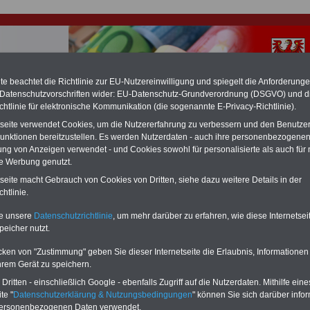
e beachtet die Richtlinie zur EU-Nutzereinwilligung und spiegelt die Anforderung
 Datenschutzvorschriften wider: EU-Datenschutz-Grundverordnung (DSGVO) und d
chtlinie für elektronische Kommunikation (die sogenannte E-Privacy-Richtlinie).
hlung für Beamte & Ruhestandsbeamte (zu geringe Alimentation)
fassungsgericht hat die Berliner Landesbesoldung für verfassungs-widrig
tseite verwendet Cookies, um die Nutzererfahrung zu verbessern und den Benutze
n muss bis
März 2027 eine Neuregelung der Besoldung beschließen). Auch be
unktionen bereitzustellen. Es werden Nutzerdaten - auch ihre personenbezogenen
 & Ruhestandsbeamte) gibt es teilweise hohe Nachzahlungen (Medienbericht
ung von Anzeigen verwendet - und Cookies sowohl für personalisierte als auch für 
diese für
alle (!) Beamte
zwischen mind. 3.000 und 13.000 Euro, Der INFO-
te Werbung genutzt.
hierzu eine Broschüre heraus, die unmittelbar nach dem Beschluss des
s der Bundesregierung vorgelegt wird (wahrscheinlich im Quartal.2026
tseite macht Gebrauch von Cookies von Dritten, siehe dazu weitere Details in der
Vor)Bestellung der Broschüre
.
htlinie.
te unsere
Datenschutzrichtlinie
, um mehr darüber zu erfahren, wie diese Internetse
peicher nutzt.
rgisches Beamtenversorgungsgesetz (BbgBeamtVG): § 51
usgleich in besonderen Fällen
cken von "Zustimmung" geben Sie dieser Internetseite die Erlaubnis, Informationen
hrem Gerät zu speichern.
: Zehn OnlineBücher & eBooks für den Öffentlichen Dienst / Beamtinn
e
zum Komplettpreis von
15 Euro im Jahr
Sie können zehn Taschenbücher u
ritten - einschließlich Google - ebenfalls Zugriff auf die Nutzerdaten. Mithilfe eine
terladen, lesen und ausdrucken: Beamtenrecht, Besoldung, Versorgung, Beihi
te "
Datenschutzerklärung & Nutzungsbedingungen
" können Sie sich darüber infor
tigkeitsrecht, Tarifrecht, Berufseinstieg und Rund ums Geld im öffentlichen
personenbezogenen Daten verwendet.