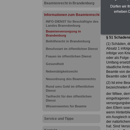
Dienst bzw. 
Beamtenrecht in Brandenburg
Dürfen wir I
erheben D
Informationen zum Beamtenrecht
Zur Übersich
INFO-DIENST für Beschäftigte des
Landes Branndenburg
Brandenbu
Beamtenversorgung in
Brandenburg
§ 51
Schadensa
Beihilferecht in Brandenburg
(1) Schäden, d
Absatz 1 infol
Berufsstart im öffentlichen Dienst
infolge von Kr
Frauen im öffentlichen Dienst
oder als Folge
Umfang ersetzt
Gesundheit
staatliche Amt
Nebentätigkeitsrecht
Beamte von dem
Beamtin oder Be
Neuordnung des Beamtenrechts
(2) Ist eine B
Rund ums Geld im öffentlichen
bezeichneten Ar
Dienst
der Witwe, dem
Tarifrecht für den öffentlichen
eingetragenen
Dienst
versorgungsber
Wissenswertes für Beamte
den Eltern sow
wenn Hinterbli
ein Ausgleich 
Service und Tipps
der natürliche
hat. Sind Ver