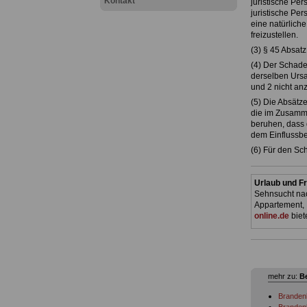
Kontakt
juristische Pe
juristische Pe
eine natürlich
freizustellen.
(3) § 45 Absatz
(4) Der Schade
derselben Urs
und 2 nicht a
(5) Die Absätz
die im Zusamme
beruhen, dass
dem Einflussbe
(6) Für den Sc
Urlaub und Fr
Sehnsucht nac
Appartement, 
online.de
biet
mehr zu:
B
Branden