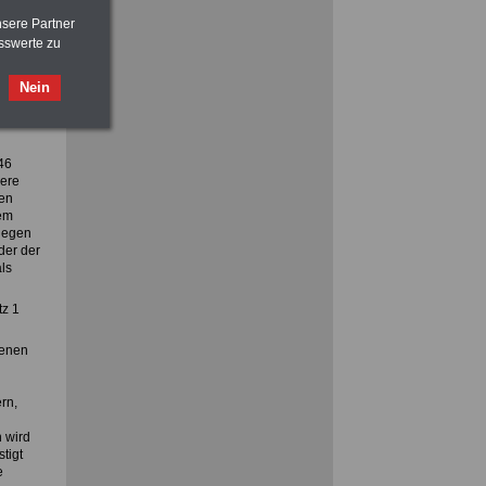
nsere Partner
sswerte zu
FRAUEN
im Öffentlichen Dienst:
Nein
Hinweise und Ratschläge
>>>
OnlineBuch
für nur 7,50 Euro
46
dere
hen
nem
gegen
der der
ls
tz 1
benen
rn,
 wird
tigt
e