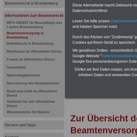
Brandenbur
Beamtenrecht in Brandenburg
Diese Internetseite macht Gebrauch von
Datenschutzrichtlinie.
Beamtenve
Informationen zum Beamtenrecht
Lesen Sie bitte unsere
Datenschutzrich
INFO-DIENST für Beschäftigte des
(BbgBeamtV
und lokalen Speicher nutzt.
Landes Branndenburg
Beamtenversorgung in
Durch das Klicken von "Zustimmung" geb
Brandenburg
Versorgung
Cookies auf Ihrem Gerät zu speichern.
Beihilferecht in Brandenburg
Wir gewähren Dritten - einschließlich Go
Berufsstart im öffentlichen Dienst
und Versor
Google-Website "
Datenschutzerkläru
Frauen im öffentlichen Dienst
Google ihre personenbezogenen Date
Gesundheit
Dürfen wir Ihre Daten nutzen, um Anz
PDF-SERVICE: Zehn OnlineBücher 
erheben Daten und verwenden Cook
Nebentätigkeitsrecht
und Beamte
zum Komplettpreis von
eBooks herunterladen, lesen und au
Neuordnung des Beamtenrechts
sowie Nebentätigkeitsrecht, Tarifrec
Dienst bzw. Frauen im öffentlichen 
Rund ums Geld im öffentlichen
Dienst
Tarifrecht für den öffentlichen
Dienst
Wissenswertes für Beamte
Zur Übersicht 
Service und Tipps
Beamtenversor