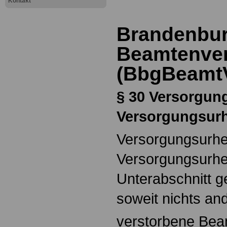
Kontakt
Brandenbur
Beamtenve
(BbgBeamt
§ 30
Versorgun
Versorgungsur
Versorgungsurhe
Versorgungsurheb
Unterabschnitt g
soweit nichts an
verstorbene Bea