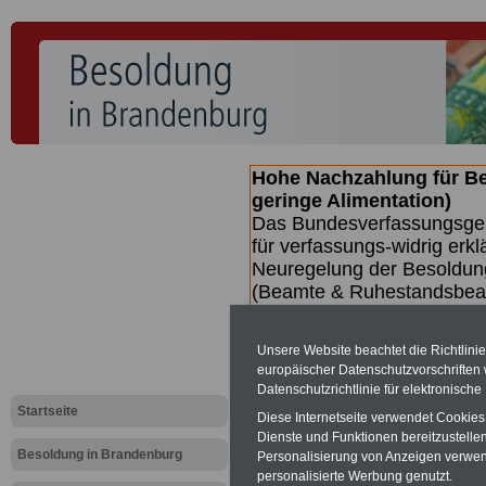
Hohe Nachzahlung für B
geringe Alimentation)
Das Bundesverfassungsgeri
für verfassungs-widrig erkl
Neuregelung der Besoldun
(Beamte & Ruhestandsbeamt
Nachzahlungen (Medienberi
Beamte
zwischen mind. 3.
Unsere Website beachtet die Richtlini
SERVICE gibt hierzu eine 
europäischer Datenschutzvorschrifte
dem Beschluss des Gesetz
Datenschutzrichtlinie für elektronisch
wird (wahrscheinlich im Q
Startseite
Diese Internetseite verwendet Cookie
Broschüre
.
Dienste und Funktionen bereitzustell
Besoldung in Brandenburg
Personalisierung von Anzeigen verwende
personalisierte Werbung genutzt.