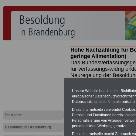
Hohe Nachzahlung für B
geringe Alimentation)
Das Bundesverfassungsgeri
für verfassungs-widrig erkl
Neuregelung der Besoldun
(Beamte & Ruhestandsbeamt
Nachzahlungen (Medienberi
Unsere Website beachtet die Richtlini
Beamte
zwischen mind. 3.
europäischer Datenschutzvorschrifte
SERVICE gibt hierzu eine 
Datenschutzrichtlinie für elektronisch
dem Beschluss des Gesetz
Diese Internetseite verwendet Cookie
wird (wahrscheinlich im Q
Startseite
Dienste und Funktionen bereitzustell
Broschüre
.
Personalisierung von Anzeigen verwende
personalisierte Werbung genutzt.
Besoldung in Brandenburg
Diese Internetseite macht Gebrauch von