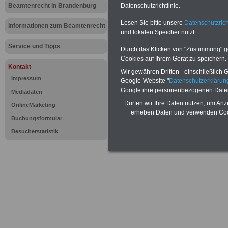
Kontakt zu besoldung-bran
Beamtenrecht in Brandenburg
Datenschutzrichtlinie.
{referenz:kontakt_st}
Lesen Sie bitte unsere
Datenschutzrich
Informationen zum Beamtenrecht
und lokalen Speicher nutzt.
ST 20201004
Service und Tipps
Durch das Klicken von "Zustimmung" geb
Cookies auf Ihrem Gerät zu speichern.
Kontakt
Wir gewähren Dritten - einschließlich Go
Impressum
Google-Website "
Datenschutzerkläru
Google ihre personenbezogenen Date
Mediadaten
Dürfen wir Ihre Daten nutzen, um Anz
OnlineMarketing
erheben Daten und verwenden Cook
Buchungsformular
Besucherstatistik