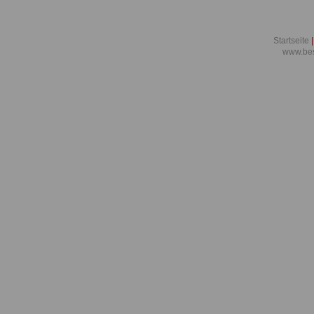
Startseite
|
www.bes