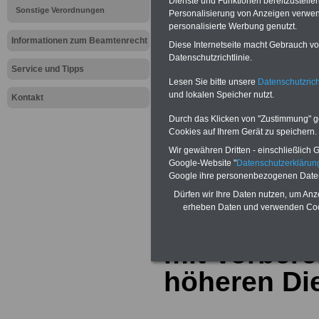
Dienste und Funktionen bereitzustell
Sonstige Verordnungen
Personalisierung von Anzeigen verwende
Brandenburg
personalisierte Werbung genutzt.
Informationen zum Beamtenrecht
Diese Internetseite macht Gebrauch von
Datenschutzrichtlinie.
Service und Tipps
Verordnung
Lesen Sie bitte unsere
Datenschutzrich
und lokalen Speicher nutzt.
Kontakt
Laufbahnen
Durch das Klicken von "Zustimmung" geb
Cookies auf Ihrem Gerät zu speichern.
und Beamte
Wir gewähren Dritten - einschließlich Go
Brandenbu
Google-Website "
Datenschutzerkläru
Google ihre personenbezogenen Date
(Laufbahnv
Dürfen wir Ihre Daten nutzen, um Anz
erheben Daten und verwenden Cook
§
26 Aufsti
mit Vorbere
höheren Di