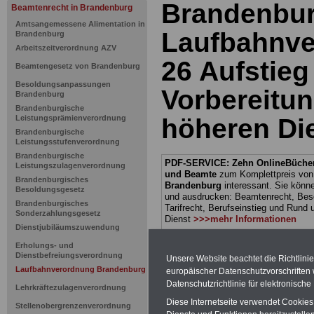
Brandenbur
Beamtenrecht in Brandenburg
Amtsangemessene Alimentation in
Laufbahnve
Brandenburg
Arbeitszeitverordnung AZV
26 Aufstieg
Beamtengesetz von Brandenburg
Besoldungsanpassungen
Vorbereitu
Brandenburg
Brandenburgische
Leistungsprämienverordnung
höheren Di
Brandenburgische
Leistungsstufenverordnung
Brandenburgische
PDF-SERVICE: Zehn OnlineBücher 
Leistungszulagenverordnung
und Beamte
zum Komplettpreis von
Brandenburgisches
Brandenburg
interessant. Sie könn
Besoldungsgesetz
und ausdrucken: Beamtenrecht, Besol
Brandenburgisches
Tarifrecht, Berufseinstieg und Rund 
Sonderzahlungsgesetz
Dienst
>>>mehr Informationen
Dienstjubiläumszuwendung
Erholungs- und
Dienstbefreiungsverordnung
Unsere Website beachtet die Richtlini
Laufbahnverordnung Brandenburg
europäischer Datenschutzvorschrifte
>>>
zur Übersic
Datenschutzrichtlinie für elektronisch
Lehrkräftezulagenverordnung
Diese Internetseite verwendet Cookie
Laufbahnveror
Stellenobergrenzenverordnung