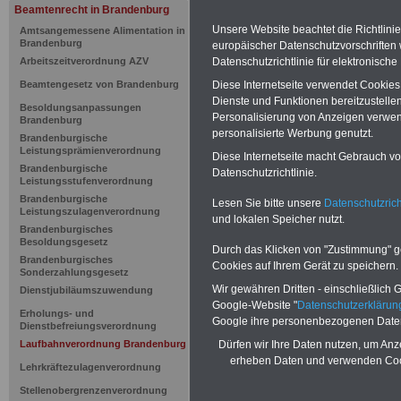
Brandenbur
Beamtenrecht in Brandenburg
Unsere Website beachtet die Richtlini
Amtsangemessene Alimentation in
Laufbahnve
Brandenburg
europäischer Datenschutzvorschrifte
Datenschutzrichtlinie für elektronisch
Arbeitszeitverordnung AZV
23 Anerken
Diese Internetseite verwendet Cookie
Beamtengesetz von Brandenburg
Dienste und Funktionen bereitzustell
Besoldungsanpassungen
Ausbildung
Personalisierung von Anzeigen verwende
Brandenburg
personalisierte Werbung genutzt.
Brandenburgische
Leistungsprämienverordnung
den gehobe
Diese Internetseite macht Gebrauch von
Brandenburgische
Datenschutzrichtlinie.
Leistungsstufenverordnung
Verwaltung
Brandenburgische
Lesen Sie bitte unsere
Datenschutzrich
Leistungszulagenverordnung
und lokalen Speicher nutzt.
Brandenburgisches
Besoldungsgesetz
PDF-SERVICE: Zehn OnlineBücher 
Durch das Klicken von "Zustimmung" geb
und Beamte
zum Komplettpreis von
Brandenburgisches
Cookies auf Ihrem Gerät zu speichern.
Sonderzahlungsgesetz
Brandenburg
interessant. Sie könn
und ausdrucken: Beamtenrecht, Besol
Wir gewähren Dritten - einschließlich Go
Dienstjubiläumszuwendung
Tarifrecht, Berufseinstieg und Rund 
Google-Website "
Datenschutzerkläru
Erholungs- und
Dienst
>>>mehr Informationen
Google ihre personenbezogenen Date
Dienstbefreiungsverordnung
Dürfen wir Ihre Daten nutzen, um Anz
Laufbahnverordnung Brandenburg
erheben Daten und verwenden Cook
Lehrkräftezulagenverordnung
>>>
zur Übersic
Stellenobergrenzenverordnung