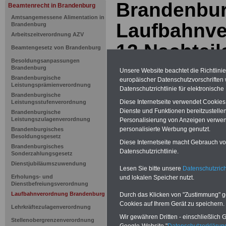
Brandenbur
Beamtenrecht in Brandenburg
Amtsangemessene Alimentation in
Laufbahnve
Brandenburg
Arbeitszeitverordnung AZV
13 Nachteil
Beamtengesetz von Brandenburg
Besoldungsanpassungen
Brandenburg
Unsere Website beachtet die Richtlini
PDF-SERVICE: Zehn OnlineBücher 
Brandenburgische
europäischer Datenschutzvorschrifte
und Beamte
zum Komplettpreis von
Leistungsprämienverordnung
Datenschutzrichtlinie für elektronisch
Brandenburg
interessant. Sie könn
Brandenburgische
und ausdrucken: Beamtenrecht, Besol
Diese Internetseite verwendet Cookie
Leistungsstufenverordnung
Tarifrecht, Berufseinstieg und Rund 
Dienste und Funktionen bereitzustell
Brandenburgische
Dienst
>>>mehr Informationen
Leistungszulagenverordnung
Personalisierung von Anzeigen verwende
personalisierte Werbung genutzt.
Brandenburgisches
Besoldungsgesetz
Diese Internetseite macht Gebrauch von
Brandenburgisches
Datenschutzrichtlinie.
Sonderzahlungsgesetz
>>>
zur Übersic
Dienstjubiläumszuwendung
Lesen Sie bitte unsere
Datenschutzrich
Laufbahnveror
Erholungs- und
und lokalen Speicher nutzt.
Dienstbefreiungsverordnung
Laufbahnverordnung Brandenburg
Durch das Klicken von "Zustimmung" geb
Brandenburg
Cookies auf Ihrem Gerät zu speichern.
Lehrkräftezulagenverordnung
Wir gewähren Dritten - einschließlich Go
Stellenobergrenzenverordnung
Google-Website "
Datenschutzerkläru