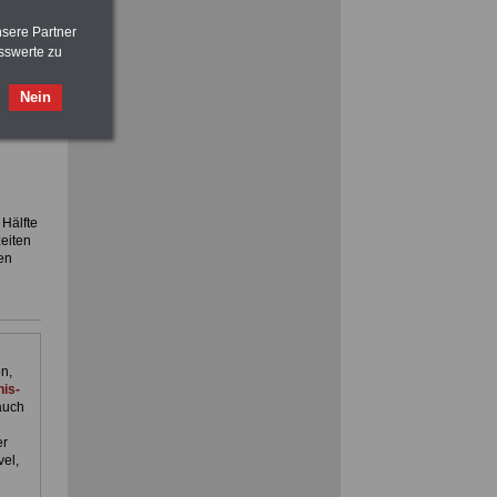
nsere Partner
sswerte zu
FRAUEN
im Öffentlichen Dienst:
Hinweise und Ratschläge
Nein
>>>
OnlineBuch
für nur 7,50 Euro
Hälfte
eiten
en
n,
is-
auch
er
el,