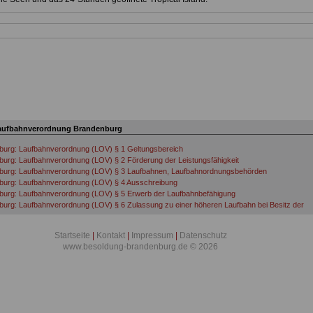
aufbahnverordnung Brandenburg
burg: Laufbahnverordnung (LOV) § 1 Geltungsbereich
urg: Laufbahnverordnung (LOV) § 2 Förderung der Leistungsfähigkeit
burg: Laufbahnverordnung (LOV) § 3 Laufbahnen, Laufbahnordnungsbehörden
burg: Laufbahnverordnung (LOV) § 4 Ausschreibung
burg: Laufbahnverordnung (LOV) § 5 Erwerb der Laufbahnbefähigung
urg: Laufbahnverordnung (LOV) § 6 Zulassung zu einer höheren Laufbahn bei Besitz der
lichen Hochschulausbildung
burg: Laufbahnverordnung (LOV) § 7 Laufbahnwechsel
Startseite
|
Kontakt
|
Impressum
|
Datenschutz
urg: Laufbahnverordnung (LOV) § 8 Einstellung in einem höheren Amt als dem Eingangsamt
www.besoldung-brandenburg.de © 2026
urg: Laufbahnverordnung (LOV) § 9 Probezeit
burg: Laufbahnverordnung (LOV) § 10 Voraussetzungen einer Beförderung
urg: Laufbahnverordnung (LOV) § 11 Übertragung höher bewerteter Dienstposten
urg: Laufbahnverordnung (LOV) § 12 Laufbahnrechtliche Dienstzeiten
urg: Laufbahnverordnung (LOV) § 13 Nachteilsausgleich
burg: Laufbahnverordnung (LOV) § 14 Schwerbehinderte Menschen