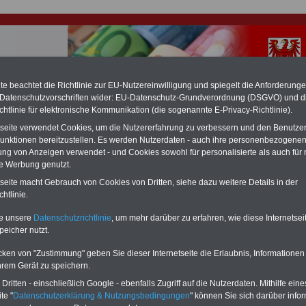
e beachtet die Richtlinie zur EU-Nutzereinwilligung und spiegelt die Anforderung
 Datenschutzvorschriften wider: EU-Datenschutz-Grundverordnung (DSGVO) und d
chtlinie für elektronische Kommunikation (die sogenannte E-Privacy-Richtlinie).
hlung für Beamte & Ruhestandsbeamte (zu geringe Alimentation)
fassungsgericht hat die Berliner Landesbesoldung für verfassungs-widrig
tseite verwendet Cookies, um die Nutzererfahrung zu verbessern und den Benutze
n muss bis
März 2027 eine Neuregelung der Besoldung beschließen). Auch be
unktionen bereitzustellen. Es werden Nutzerdaten - auch ihre personenbezogenen
 & Ruhestandsbeamte) gibt es teilweise hohe Nachzahlungen (Medienbericht
ung von Anzeigen verwendet - und Cookies sowohl für personalisierte als auch für 
diese für
alle (!) Beamte
zwischen mind. 3.000 und 13.000 Euro, Der INFO-
te Werbung genutzt.
hierzu eine Broschüre heraus, die unmittelbar nach dem Beschluss des
s der Bundesregierung vorgelegt wird (wahrscheinlich im Quartal.2026
tseite macht Gebrauch von Cookies von Dritten, siehe dazu weitere Details in der
Vor)Bestellung der Broschüre
.
htlinie.
te unsere
Datenschutzrichtlinie
, um mehr darüber zu erfahren, wie diese Internetse
g: Laufbahnverordnung (LOV) § 15 Teilzeitbeschäftigung
peicher nutzt.
cken von "Zustimmung" geben Sie dieser Internetseite die Erlaubnis, Informationen
: Zehn OnlineBücher & eBooks für den Öffentlichen Dienst / Beamtinn
e
zum Komplettpreis von
15 Euro im Jahr.
Auch für
Beschäftigte im Land
hrem Gerät zu speichern.
g
interessant. Sie können zehn Taschenbücher und eBooks herunterladen, le
ritten - einschließlich Google - ebenfalls Zugriff auf die Nutzerdaten. Mithilfe eine
en: Beamtenrecht, Besoldung, Versorgung, Beihilfe, Nebentätigkeitsrecht,
te "
Datenschutzerklärung & Nutzungsbedingungen
" können Sie sich darüber infor
erufseinstieg und Rund ums Geld im öffentlichen Dienst bzw. Frauen im öffent