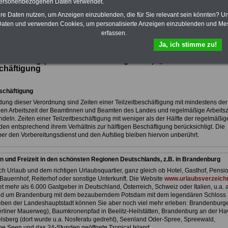
personenbezogenen Daten verwendet.
hr Informationen
hre Daten nutzen, um Anzeigen einzublenden, die für Sie relevant sein könnten? U
aten und verwenden Cookies, um personalisierte Anzeigen einzublenden und Me
icht der Laufbahnverordnung (LVO) des Landes Brandenburg
erfassen.
Ja, ich stimme zu!
g über die Laufbahnen der Beamtinnen und Beamten des
andenburg (Laufbahnverordnung - LVO): §
15
schäftigung
eschäftigung
ung dieser Verordnung sind Zeiten einer Teilzeitbeschäftigung mit mindestens der 
en Arbeitszeit der Beamtinnen und Beamten des Landes und regelmäßige Arbeitsz
deln. Zeiten einer Teilzeitbeschäftigung mit weniger als der Hälfte der regelmäßig
den entsprechend ihrem Verhältnis zur hälftigen Beschäftigung berücksichtigt. Die
r den Vorbereitungsdienst und den Aufstieg bleiben hiervon unberührt.
n und Freizeit in den schönsten Regionen Deutschlands, z.B. in Brandenburg
h Urlaub und dem richtigen Urlaubsquartier, ganz gleich ob Hotel, Gasthof, Pensio
Bauernhof, Reiterhof oder sonstige Unterkunft. Die Website
www.urlaubsverzeichn
et mehr als 6.000 Gastgeber in Deutschland, Österreich, Schweiz oder Italien, u.a. 
nd um Brandenburg mit dem bezauberndem Potsdam mit dem legendären Schloss
ben der Landeshauptstadt können Sie aber noch viel mehr erleben: Brandenburg
liner Mauerweg), Baumkronenpfad in Beelitz-Heilstätten, Brandenburg an der Hav
lsberg (dort wurde u.a. Nosferatu gedreht), Seenland Oder-Spree, Spreewald,
e Seen und das 24-Stunden geöffnete Tropical Island.