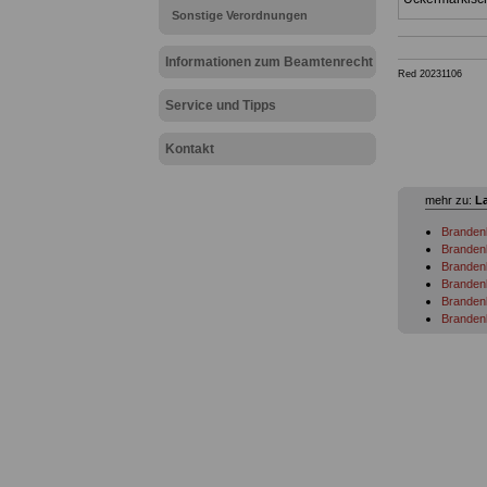
Sonstige Verordnungen
Informationen zum Beamtenrecht
Red 20231106
Service und Tipps
Kontakt
mehr zu:
L
Branden
Brandenb
Branden
Branden
Branden
Brandenb
erforder
Branden
Brandenb
Brandenb
Branden
Brandenb
Brandenb
Brandenb
Branden