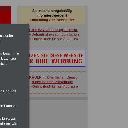
Sie möchten regelmäßig
informiert werden?
Anmeldung zum Newsletter
ACHTUNG
Nebentätigkeitsrecht:
vor Jobaufnahme
schlau machen
en zweier
>>>
OnlineBuch
für nur 7,50 Euro
ie
rn bestimmte
im
 Daten zur
en
nicht
FRAUEN
im Öffentlichen Dienst:
Hinweise und Ratschläge
>>>
OnlineBuch
für nur 7,50 Euro
ite Cookies
ACHTUNG
Nebentätigkeitsrecht:
vor Jobaufnahme
schlau machen
 in Form von
en
>>>
OnlineBuch
für nur 7,50 Euro
sen
s Links zur
mieren, wie
lichen