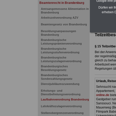
Google ihre 
Dienst
>>>me
Beamtenrecht in Brandenburg
Dürfen wir I
Amtsangemessene Alimentation in
erheben D
Brandenburg
>>>
zur Übers
Arbeitszeitverordnung AZV
Beamtengesetz von Brandenburg
Verordnun
Landes Br
Besoldungsanpassungen
Teilzeitbe
Brandenburg
Brandenburgische
Leistungsprämienverordnung
§
15 Teilzeitb
Brandenburgische
Bei der Anwend
Leistungsstufenverordnung
der regelmäßig
Brandenburgische
gleich zu behan
Leistungszulagenverordnung
Arbeitszeit wer
Brandenburgisches
Regelungen übe
Besoldungsgesetz
Brandenburgisches
Sonderzahlungsgesetz
Urlaub, Reise
Dienstjubiläumszuwendung
Sehnsucht nac
Erholungs- und
Appartement, 
Dienstbefreiungsverordnung
online.de
biet
Gastgeber ru
Laufbahnverordnung Brandenburg
Sanssouci. Ne
Lehrkräftezulagenverordnung
Mauerweg (Ber
Filmpark Babe
Stellenobergrenzenverordnung
Uckermärkisch