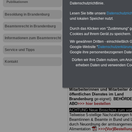
Meldung fü
Publikationen
Datenschutzrichtlinie.
Lesen Sie bitte unsere
Datenschutzrich
öffentliche
Besoldung in Brandenburg
und lokalen Speicher nutzt.
Brandenbur
Beamtenrecht in Brandenburg
Durch das Klicken von "Zustimmung" geb
Cookies auf Ihrem Gerät zu speichern.
steigt erst
Informationen zum Beamtenrecht
Wir gewähren Dritten - einschließlich Go
Google-Website "
Datenschutzerkläru
Service und Tipps
Google ihre personenbezogenen Date
BEHÖRDEN-ABO
mit 3 Ratgebern fü
Dürfen wir Ihre Daten nutzen, um Anz
25,00 Euro: Wissenswertes für Bea
Kontakt
erheben Daten und verwenden Cook
und Beamte, Beamten-versorgungsr
(Bund/Länder) sowie Beihilferecht i
Ländern. Alle drei Ratgeber sind über
gegliedert und erläutern auch kompliz
Sachverhalte verständlich (auch für
Mitarbeiterinnen und Mitarbeiter d
öffentlichen Dienstes im Land
Brandenburg
ge-eignet).
BEHÖRDE
ABO
>>> hier bestellen
ACHTUNG Neue Broschüre zum vorb
Teilweise 5-stellige Nachzahlungen f
Beamtinnen & Beamte in Bund und 
durch Neuordnung der amtsangeme
Alimentation
>>>(Vor)Bestellun