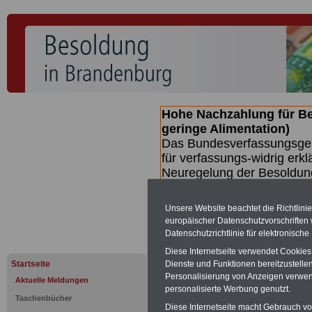
Hohe Nachzahlung für B
geringe Alimentation)
Das Bundesverfassungsgeri
für verfassungs-widrig erkl
Neuregelung der Besoldun
(Beamte & Ruhestandsbeamt
Nachzahlungen (Medienberi
Unsere Website beachtet die Richtlini
Beamte
zwischen mind. 3.
europäischer Datenschutzvorschrifte
SERVICE gibt hierzu eine 
Datenschutzrichtlinie für elektronisch
dem Beschluss des Gesetz
Diese Internetseite verwendet Cookie
wird (wahrscheinlich im Q
Startseite
Dienste und Funktionen bereitzustell
Broschüre
.
Personalisierung von Anzeigen verwende
Aktuelle Meldungen
personalisierte Werbung genutzt.
Taschenbücher
Diese Internetseite macht Gebrauch von